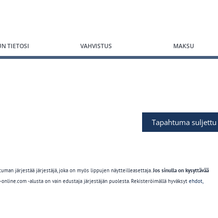
UN TIETOSI
VAHVISTUS
MAKSU
Tapahtuma suljettu
an järjestää järjestäjä, joka on myös lippujen näytteilleasettaja.
Jos sinulla on kysyttävää
nline.com -alusta on vain edustaja järjestäjän puolesta. Rekisteröimällä hyväksyt
ehdot,