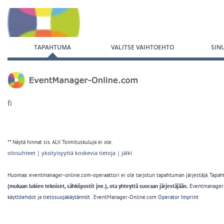
Siirry rekisteröintilomakkeeseen
TAPAHTUMA
VALITSE VAIHTOEHTO
SIN
fi
** Näytä hinnat sis. ALV. Toimituskuluja ei ole.
olosuhteet
|
yksityisyyttä koskevia tietoja
|
jälki
Huomaa: eventmanager-online.com-operaattori ei ole tarjotun tapahtuman järjestäjä. Tapahtum
(mukaan lukien tekniset, sähköpostit jne.), ota yhteyttä suoraan järjestäjään.
Eventmanager-o
käyttöehdot
ja
tietosuojakäytännöt
. EventManager-Online.com
Operator Imprint