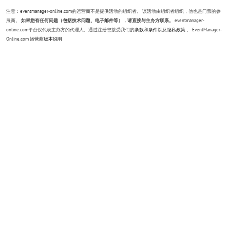
注意：eventmanager-online.com的运营商不是提供活动的组织者。 该活动由组织者组织，他也是门票的参
展商。
如果您有任何问题（包括技术问题、电子邮件等），请直接与主办方联系。
eventmanager-
online.com平台仅代表主办方的代理人。通过注册您接受我们的
条款
和
条件
以及
隐私政策
。 EventManager-
Online.com
运营商版本说明