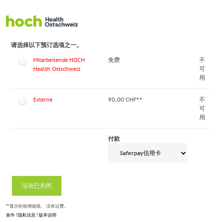
跳转至注册表单
请选择以下预订选项之一。
Mitarbeitende HOCH
免费
不
Health Ostschweiz
可
用
Externe
90,00 CHF**
不
可
用
付款
活动已关闭
** 显示价格增值税。 没有运费。
条件
|
隐私信息
|
版本说明