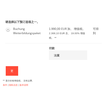
跳转至注册表单
请选择以下预订选项之一。
Buchung
EUR
可得
1.990,00
加。 增值税。
Weiterbildungspaket
到
2.368,10
EUR 含。 19.00% 增值
税。 **
付款
更
** 显示价格增值税。 没有运费。
条件
|
隐私信息
|
版本说明