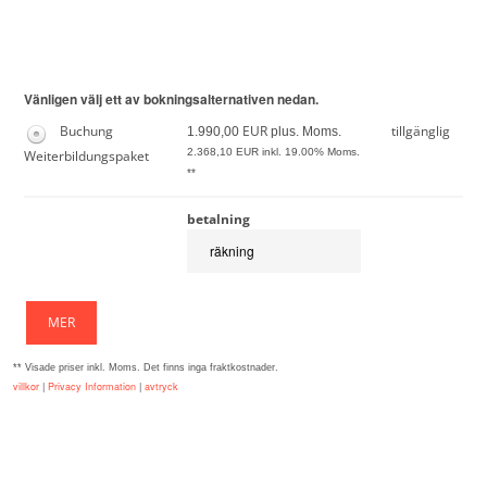
Hoppa till registreringsformuläret
Vänligen välj ett av bokningsalternativen nedan.
Buchung
EUR
tillgänglig
1.990,00
plus. Moms.
2.368,10
EUR inkl. 19.00% Moms.
Weiterbildungspaket
**
betalning
MER
** Visade priser inkl. Moms. Det finns inga fraktkostnader.
villkor
|
Privacy Information
|
avtryck