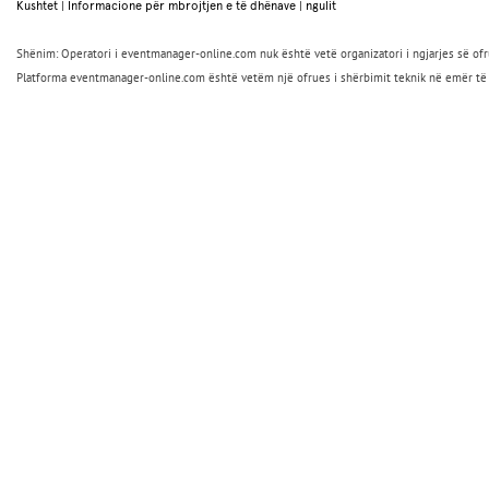
Kushtet
|
Informacione për mbrojtjen e të dhënave
|
ngulit
Shënim: Operatori i eventmanager-online.com nuk është vetë organizatori i ngjarjes së ofruar
Platforma eventmanager-online.com është vetëm një ofrues i shërbimit teknik në emër të o