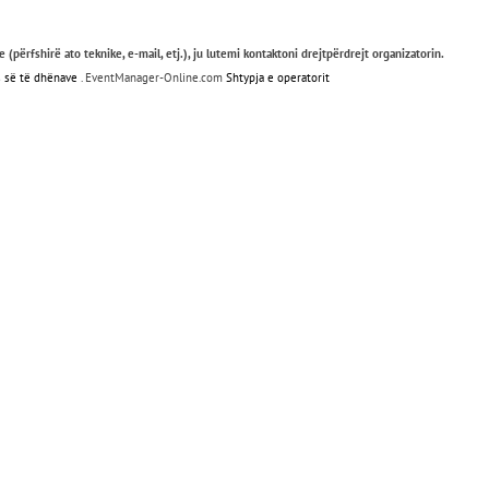
(përfshirë ato teknike, e-mail, etj.), ju lutemi kontaktoni drejtpërdrejt organizatorin.
s së të dhënave
. EventManager-Online.com
Shtypja e operatorit