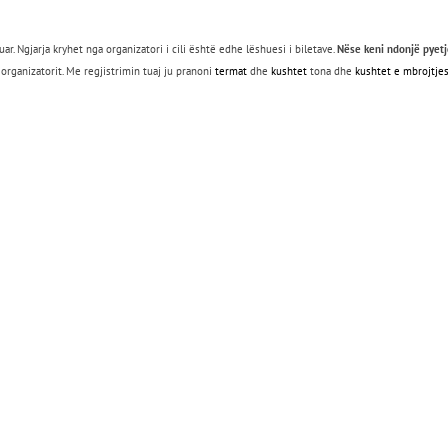
. Ngjarja kryhet nga organizatori i cili është edhe lëshuesi i biletave.
Nëse keni ndonjë pyetje 
rganizatorit. Me regjistrimin tuaj ju pranoni
termat
dhe
kushtet
tona dhe
kushtet e
mbrojtje