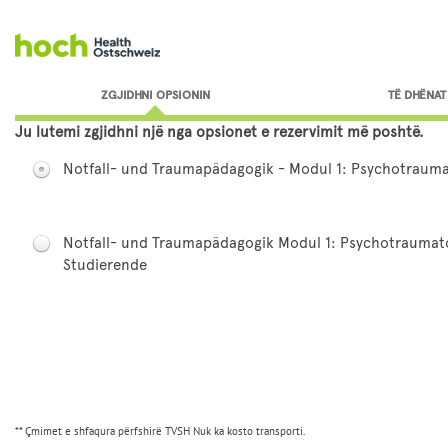
Shko te formulari i regjistrimit
ZGJIDHNI OPSIONIN
TË DHËNAT
Ju lutemi zgjidhni një nga opsionet e rezervimit më poshtë.
Notfall- und Traumapädagogik - Modul 1: Psychotraumat
Notfall- und Traumapädagogik Modul 1: Psychotraumatol
Studierende
** Çmimet e shfaqura përfshirë TVSH Nuk ka kosto transporti.