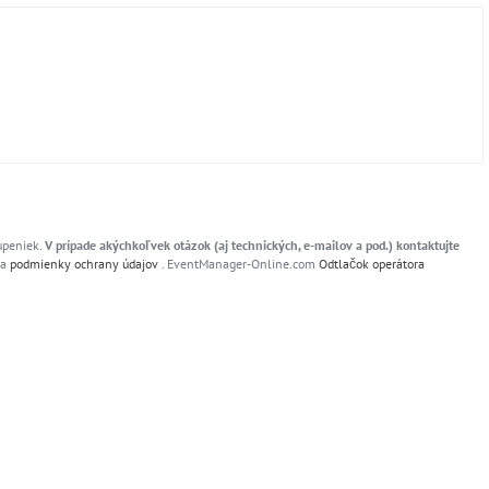
upeniek.
V prípade akýchkoľvek otázok (aj technických, e-mailov a pod.) kontaktujte
a
podmienky
ochrany údajov
. EventManager-Online.com
Odtlačok operátora