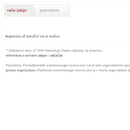
Prejsť na registračný formulár
vaše údaje
potvrdenie
Registrácia už bohužiaľ nie je možná.
** Zobrazené ceny vč. DPH Neexistujú žiadne náklady na prepravu.
Informácie o ochrane údajov
|
odtlačok
Poznámka: Prevádzkovateľ eventmanager-online.com nie je sám organizátorom ponúka
priamo organizátora.
Platforma eventmanager-online.com je v mene organizátora iba