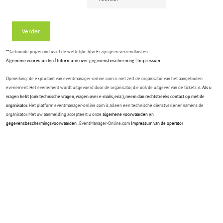
Verder
** Getoonde prijzen inclusief de wettelijke btw. Er zijn geen verzendkosten.
Algemene voorwaarden
|
Informatie over gegevensbescherming
|
Impressum
Opmerking: de exploitant van eventmanager-online.com is niet zelf de organisator van het aangeboden
evenement. Het evenement wordt uitgevoerd door de organisator, die ook de uitgever van de tickets is.
Als u
vragen hebt (ook technische vragen, vragen over e-mails, enz.), neem dan rechtstreeks contact op met de
organisator.
Het platform eventmanager-online.com is alleen een technische dienstverlener namens de
organisator. Met uw aanmelding accepteert u onze
algemene voorwaarden
en
gegevensbeschermingsvoorwaarden
. EventManager-Online.com
Impressum van de operator