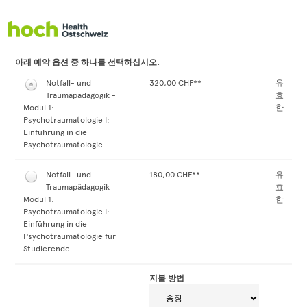
회원가입 양식으로 이동
아래 예약 옵션 중 하나를 선택하십시오.
Notfall- und
320,00 CHF**
유
Traumapädagogik -
효
Modul 1:
한
Psychotraumatologie I:
Einführung in die
Psychotraumatologie
Notfall- und
180,00 CHF**
유
Traumapädagogik
효
Modul 1:
한
Psychotraumatologie I:
Einführung in die
Psychotraumatologie für
Studierende
지불 방법