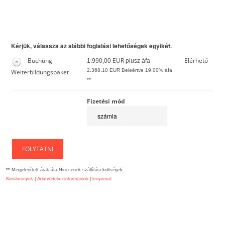
Ugrás a regisztrációs űrlapra
Kérjük, válassza az alábbi foglalási lehetőségek egyikét.
Buchung
EUR
Elérhető
1.990,00
plusz áfa
2.368,10
EUR Beleértve 19.00% áfa
Weiterbildungspaket
**
Fizetési mód
FOLYTATNI
** Megjelenített árak áfa Nincsenek szállítási költségek.
Körülmények
|
Adatvédelmi információk
|
lenyomat