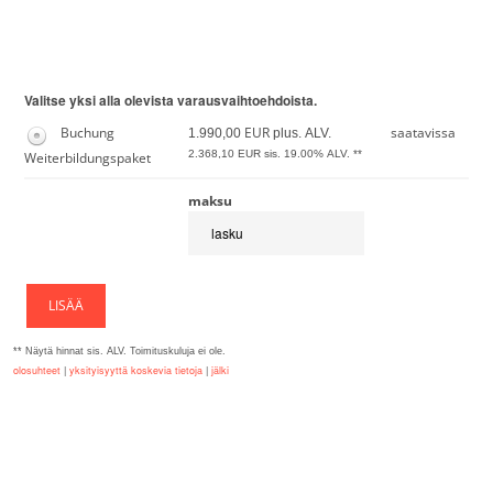
Siirry rekisteröintilomakkeeseen
Valitse yksi alla olevista varausvaihtoehdoista.
Buchung
EUR
saatavissa
1.990,00
plus. ALV.
2.368,10
EUR sis. 19.00% ALV. **
Weiterbildungspaket
maksu
LISÄÄ
** Näytä hinnat sis. ALV. Toimituskuluja ei ole.
olosuhteet
|
yksityisyyttä koskevia tietoja
|
jälki