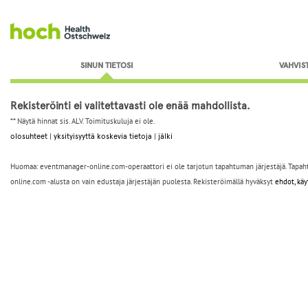
Siirry rekisteröintilomakkeeseen
SINUN TIETOSI
VAHVIS
Rekisteröinti ei valitettavasti ole enää mahdollista.
** Näytä hinnat sis. ALV. Toimituskuluja ei ole.
olosuhteet
|
yksityisyyttä koskevia tietoja
|
jälki
Huomaa: eventmanager-online.com-operaattori ei ole tarjotun tapahtuman järjestäjä. Tapahtum
online.com -alusta on vain edustaja järjestäjän puolesta. Rekisteröimällä hyväksyt
ehdot, kä