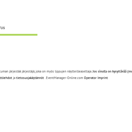
TUS
an järjestää järjestäjä, joka on myös lippujen näytteilleasettaja.
Jos sinulla on kysyttävää (mu
yttöehdot
ja
tietosuojakäytännöt
. EventManager-Online.com
Operator Imprint