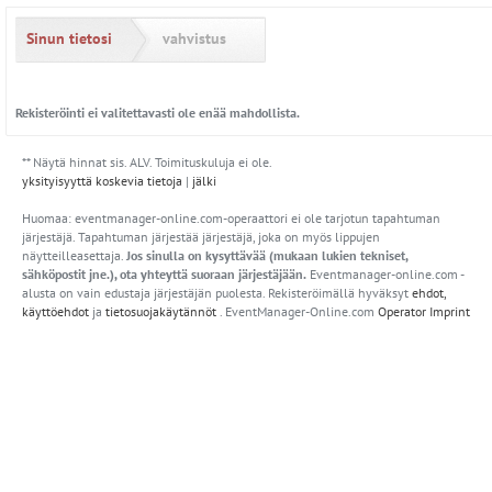
Siirry rekisteröintilomakkeeseen
Sinun tietosi
vahvistus
Rekisteröinti ei valitettavasti ole enää mahdollista.
** Näytä hinnat sis. ALV. Toimituskuluja ei ole.
yksityisyyttä koskevia tietoja
|
jälki
Huomaa: eventmanager-online.com-operaattori ei ole tarjotun tapahtuman
järjestäjä. Tapahtuman järjestää järjestäjä, joka on myös lippujen
näytteilleasettaja.
Jos sinulla on kysyttävää (mukaan lukien tekniset,
sähköpostit jne.), ota yhteyttä suoraan järjestäjään.
Eventmanager-online.com -
alusta on vain edustaja järjestäjän puolesta. Rekisteröimällä hyväksyt
ehdot,
käyttöehdot
ja
tietosuojakäytännöt
. EventManager-Online.com
Operator Imprint