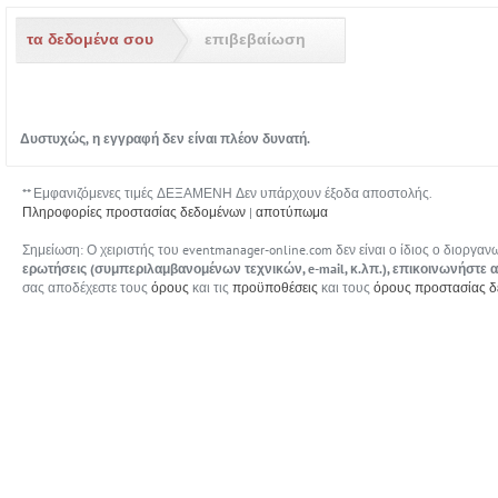
Μετάβαση στη φόρμα εγγραφής
τα δεδομένα σου
επιβεβαίωση
Δυστυχώς, η εγγραφή δεν είναι πλέον δυνατή.
** Εμφανιζόμενες τιμές ΔΕΞΑΜΕΝΗ Δεν υπάρχουν έξοδα αποστολής.
Πληροφορίες προστασίας δεδομένων
|
αποτύπωμα
Σημείωση: Ο χειριστής του eventmanager-online.com δεν είναι ο ίδιος ο διοργ
ερωτήσεις (συμπεριλαμβανομένων τεχνικών, e-mail, κ.λπ.), επικοινωνήστε 
σας αποδέχεστε τους
όρους
και τις
προϋποθέσεις
και τους
όρους προστασίας 