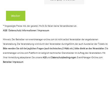
Weiter
** Angezeigte Preise inkl. der gesetzl. MwSt. Es fallen keine Versandkosten an.
AGB
|
Datenschutz Informationen
|
Impressum
Hinweis: Der Betreiber von eventmanager-online.com ist nicht selbst Veranstalter der angebotenen
Veranstaltung. Die Veranstaltung wird durch den Veranstalter durchgeführt, der auch Aussteller der Tickets ist.
Bitte wenden Sie sich bei jeglichen Fragen (auch technischen, E-Mails etc.) bitte direkt an den Veranstalter.
Die
eventmanager-online.com Plattform ist lediglich technischer Dienstleister im Auftrag des Veranstalters. Mit
Ihrer Anmeldung akzeptieren Sie unsere
AGB
und
Datenschutzbedingungen
. EventManager-Online.com
Betreiber Impressum