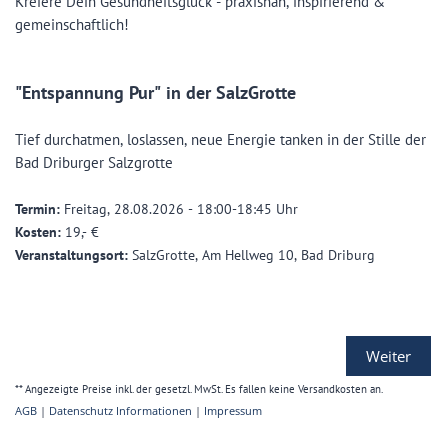
Kreiere Dein Gesundheitsglück - praxisnah, inspirierend &
gemeinschaftlich!
"Entspannung Pur" in der SalzGrotte
Tief durchatmen, loslassen, neue Energie tanken in der Stille der
Bad Driburger Salzgrotte
Termin:
Freitag, 28.08.2026 - 18:00-18:45 Uhr
Kosten:
19,- €
Veranstaltungsort:
SalzGrotte, Am Hellweg 10, Bad Driburg
Weiter
** Angezeigte Preise inkl. der gesetzl. MwSt. Es fallen keine Versandkosten an.
AGB
|
Datenschutz Informationen
|
Impressum