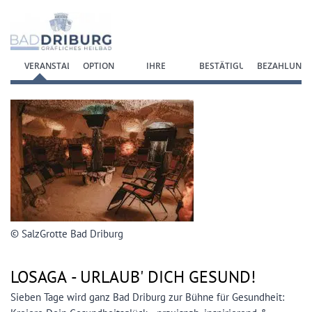
Zum Anmeldeformular springen
VERANSTALTUNG
OPTION
IHRE
BESTÄTIGUNG
BEZAHLUNG
WÄHLEN
DATEN
© SalzGrotte Bad Driburg
LOSAGA -
URLAUB' DICH GESUND!
Sieben Tage wird ganz Bad Driburg zur Bühne für Gesundheit: