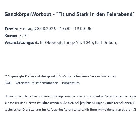
GanzkörperWorkout - "Fit und Stark in den Feierabend
Termin:
Freitag, 28.08.2026 - 18:00 - 19:00 Uhr
Kosten
: 5,- €
Veranstaltungsort:
BEObewegt, Lange Str. 104b, Bad Driburg
** Angezeigte Preise inkl. der gesetzl. MwSt. Es fallen keine Versandkosten an.
AGB
|
Datenschutz Informationen
|
Impressum
Hinweis: Der Betreiber von eventmanager-online.com ist nicht selbst Veranstalter der ang
Aussteller der Tickets ist.
Bitte wenden Sie sich bei jeglichen Fragen (auch technischen, E-M
technischer Dienstleister im Auftrag des Veranstalters. Mit Ihrer Anmeldung akzeptieren 