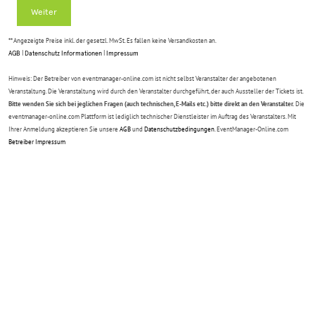
Weiter
** Angezeigte Preise inkl. der gesetzl. MwSt. Es fallen keine Versandkosten an.
AGB
|
Datenschutz Informationen
|
Impressum
Hinweis: Der Betreiber von eventmanager-online.com ist nicht selbst Veranstalter der angebotenen
Veranstaltung. Die Veranstaltung wird durch den Veranstalter durchgeführt, der auch Aussteller der Tickets ist.
Bitte wenden Sie sich bei jeglichen Fragen (auch technischen, E-Mails etc.) bitte direkt an den Veranstalter.
Die
eventmanager-online.com Plattform ist lediglich technischer Dienstleister im Auftrag des Veranstalters. Mit
Ihrer Anmeldung akzeptieren Sie unsere
AGB
und
Datenschutzbedingungen
. EventManager-Online.com
Betreiber Impressum