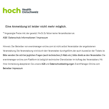
Zum Anmeldeformular springen
Eine Anmeldung ist leider nicht mehr möglich.
** Angezeigte Preise inkl. der gesetzl. MwSt. Es fallen keine Versandkosten an.
AGB
|
Datenschutz Informationen
|
Impressum
Hinweis: Der Betreiber von eventmanager-online.com ist nicht selbst Veranstalter der angebotenen
Veranstaltung. Die Veranstaltung wird durch den Veranstalter durchgeführt, der auch Aussteller der Tickets ist.
Bitte wenden Sie sich bei jeglichen Fragen (auch technischen, E-Mails etc.) bitte direkt an den Veranstalter.
Die
eventmanager-online.com Plattform ist lediglich technischer Dienstleister im Auftrag des Veranstalters. Mit
Ihrer Anmeldung akzeptieren Sie unsere
AGB
und
Datenschutzbedingungen
. EventManager-Online.com
Betreiber Impressum