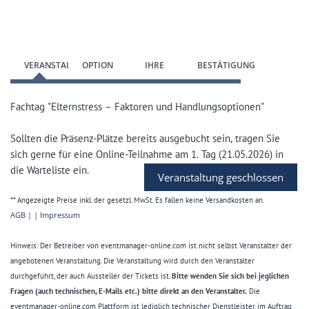
Zum Anmeldeformular springen
VERANSTALTUNG
OPTION
IHRE
BESTÄTIGUNG
WÄHLEN
DATEN
Fachtag "Elternstress – Faktoren und Handlungsoptionen"
Sollten die Präsenz-Plätze bereits ausgebucht sein, tragen Sie
sich gerne für eine Online-Teilnahme am 1. Tag (21.05.2026) in
die Warteliste ein.
Veranstaltung geschlossen
** Angezeigte Preise inkl. der gesetzl. MwSt. Es fallen keine Versandkosten an.
AGB
| |
Impressum
Hinweis: Der Betreiber von eventmanager-online.com ist nicht selbst Veranstalter der
angebotenen Veranstaltung. Die Veranstaltung wird durch den Veranstalter
durchgeführt, der auch Aussteller der Tickets ist.
Bitte wenden Sie sich bei jeglichen
Fragen (auch technischen, E-Mails etc.) bitte direkt an den Veranstalter.
Die
eventmanager-online.com Plattform ist lediglich technischer Dienstleister im Auftrag