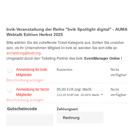
Zum Anmeldeformular springen
bvik-Veranstaltung der Reihe "bvik Spotlight digital" - AUMA
Webtalk Edition Herbst 2025
Bitte wählen Sie die zutreffende Ticket-Kategorie aus. Sollten Sie unsicher
sein, ob Ihr Unternehmen Mitglied im bvik ist, wenden Sie sich bitte an
anmeldung@bvik.org
.
Umgesetzt durch den Ticketing-Partner des bvik:
EventManager Online !
Kostenlos
Nicht
Anmeldung für bvik-
verfügbar
Mitglieder
Beschreibung anzeigen
EUR
Nicht
Anmeldung für Nicht-
95,00
zzgl. MwSt.
verfügbar
Mitglieder
113,05
EUR inkl. 19.00% MwSt. **
Beschreibung anzeigen
Gutscheincode
Zahlungsart