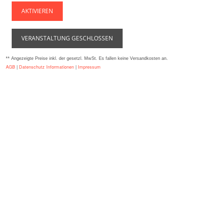
AKTIVIEREN
VERANSTALTUNG GESCHLOSSEN
** Angezeigte Preise inkl. der gesetzl. MwSt. Es fallen keine Versandkosten an.
AGB
|
Datenschutz Informationen
|
Impressum