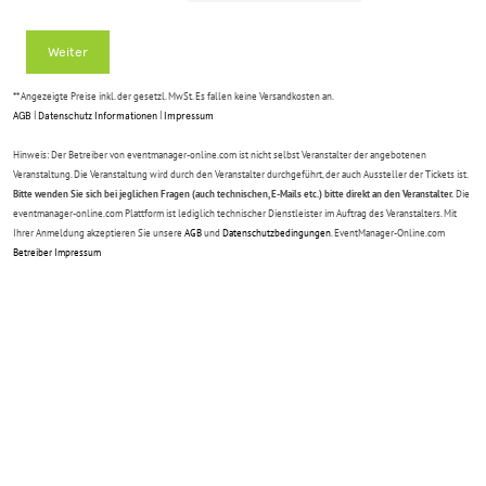
Weiter
** Angezeigte Preise inkl. der gesetzl. MwSt. Es fallen keine Versandkosten an.
AGB
|
Datenschutz Informationen
|
Impressum
Hinweis: Der Betreiber von eventmanager-online.com ist nicht selbst Veranstalter der angebotenen
Veranstaltung. Die Veranstaltung wird durch den Veranstalter durchgeführt, der auch Aussteller der Tickets ist.
Bitte wenden Sie sich bei jeglichen Fragen (auch technischen, E-Mails etc.) bitte direkt an den Veranstalter.
Die
eventmanager-online.com Plattform ist lediglich technischer Dienstleister im Auftrag des Veranstalters. Mit
Ihrer Anmeldung akzeptieren Sie unsere
AGB
und
Datenschutzbedingungen
. EventManager-Online.com
Betreiber Impressum