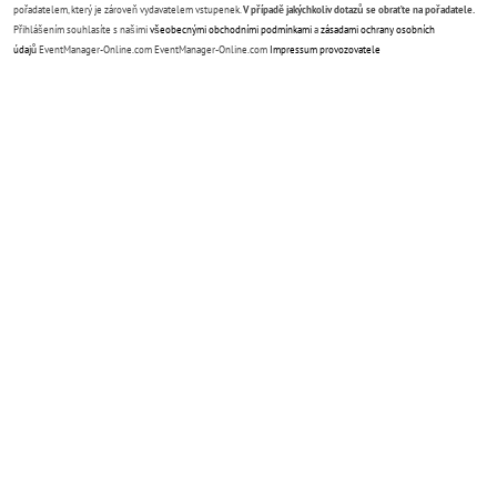
pořadatelem, který je zároveň vydavatelem vstupenek.
V případě jakýchkoliv dotazů se obraťte na pořadatele.
Přihlášením souhlasíte s našimi
všeobecnými obchodními podmínkami
a
zásadami ochrany osobních
údajů
EventManager-Online.com EventManager-Online.com
Impressum provozovatele