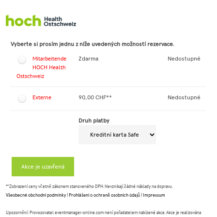
Přejít na registrační formulář
Vyberte si prosím jednu z níže uvedených možností rezervace.
Mitarbeitende
Zdarma
Nedostupné
HOCH Health
Ostschweiz
Externe
90,00 CHF**
Nedostupné
Druh platby
Akce je uzavřená
** Zobrazení ceny včetně zákonem stanoveného DPH. Nevznikají žádné náklady na dopravu.
Všeobecné obchodní podmínky
|
Prohlášení o ochraně osobních údajů
|
Impressum
Upozornění: Provozovatel eventmanager-online.com není pořadatelem nabízené akce. Akce je realizována