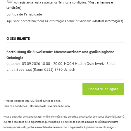
Ao registar-se, está a aceitar os Termos e condições.
(Mostrar termos e
condições)
política de Privacidade
Aqui você encontrará todas as informações sobre privacidade
(Mostrar informações)
O SEU BILHETE
Fortbildung für Zuweisende: Mammakarzinom und gynäkologische
Onkologie
detalhes:
03.09.2026 18:00 - 20:00; HOCH Health Ostschweiz, Spital
Linth, Speersaal (Raum C111) 8730 Uznach
Cadastre-se agora
** Preços indicados incl. IVA. Não há custos de envio.
Termos e condições
|
Informação de Privacidade
|
cunho
Nota: o operador do eventmanager-online.com não é, ele próprio, o organizador do evento disponibilizado. O
evento é realizado pelo organizador, que também é o emissor do bilhete.
Em caso de dúvidas (inclusive
técnicas, e-mails, etc.), entre em contato diretamente com o organizador.
A plataforma eventmanager-