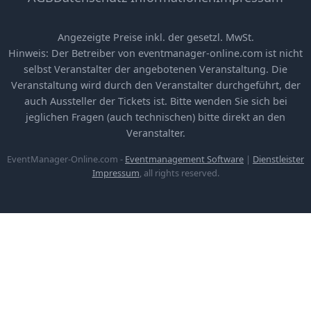
Angezeigte Preise inkl. der gesetzl. MwSt.
Hinweis: Der Betreiber von eventmanager-online.com ist nicht
selbst Veranstalter der angebotenen Veranstaltung. Die
Veranstaltung wird durch den Veranstalter durchgeführt, der
auch Aussteller der Tickets ist. Bitte wenden Sie sich bei
jeglichen Fragen (auch technischen) bitte direkt an den
Veranstalter.
EventManager-Online.com -
Eventmanagement Software
|
Dienstleister
Impressum
, all rights reserved.