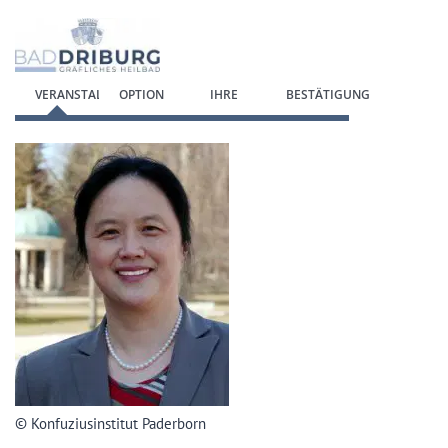
Zum Anmeldeformular springen
VERANSTALTUNG
OPTION
IHRE
BESTÄTIGUNG
WÄHLEN
DATEN
© Konfuziusinstitut Paderborn